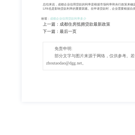
总结来说，成都企业信用贷款的利率是根据市场利率和央行政策来确
LPR也是影响贷款利率的重要因素。在申请贷款时，企业需要根据自
标签 :
成都企业信用贷款利率多少
上一篇：成都住房抵拥贷款最新政策
下一篇：最后一页
免责申明:
部分文字与图片来源于网络，仅供参考。若
zhoutaodao@dgg.net。