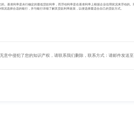
定的。基准利率是央行确定的最低贷款利率，而浮动利率是在基准利率上根据企业信用状况来浮动的。
身情况选择合适的银行，并与银行详细了解其贷款利率政策，以便选择最适合自己的贷款方式。
无意中侵犯了您的知识产权，请联系我们删除，联系方式：请邮件发送至